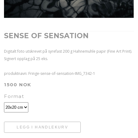
SENSE OF SENSATION
Digitalt foto utskrevet på syrefast 200 g Hahnemuhle papir (Fine Art Print).
Signert opplag på 25 eks.
produktnavn: Fringe-sense-of-sensation-IMG_7342-1
1500 NOK
Format
LEGG I HANDLEKURV